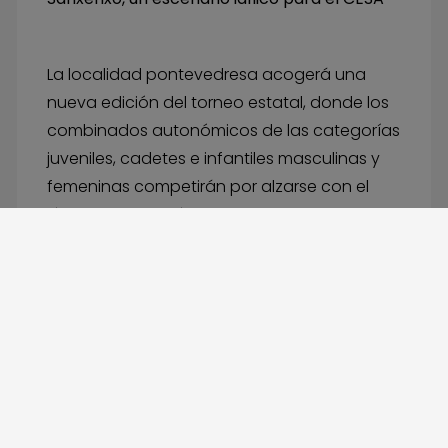
La localidad pontevedresa acogerá una
nueva edición del torneo estatal, donde los
combinados autonómicos de las categorías
juveniles, cadetes e infantiles masculinas y
femeninas competirán por alzarse con el
título de Campeón de España.
La ubicación escogida para la celebración
del evento es la Playa Silgar de Sanxenxo,
donde se desarrollará la que es la gran
fiesta del balonmano playa de base. Allí, los
futuros Hispanos y Guerreras de la Arena
vivirán una experiencia inolvidable en un
paraje único.