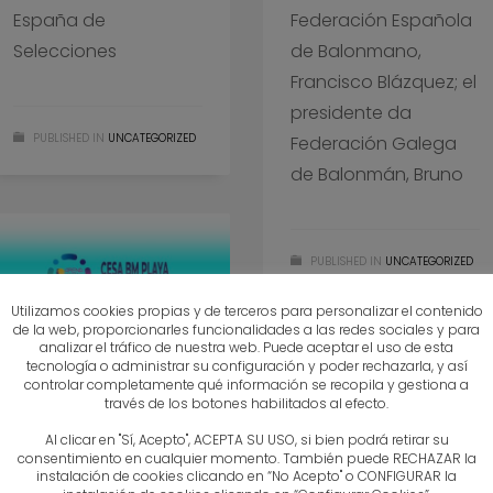
España de
Federación Española
Selecciones
de Balonmano,
Francisco Blázquez; el
presidente da
PUBLISHED IN
UNCATEGORIZED
Federación Galega
de Balonmán, Bruno
PUBLISHED IN
UNCATEGORIZED
Utilizamos cookies propias y de terceros para personalizar el contenido
de la web, proporcionarles funcionalidades a las redes sociales y para
analizar el tráfico de nuestra web. Puede aceptar el uso de esta
tecnología o administrar su configuración y poder rechazarla, y así
controlar completamente qué información se recopila y gestiona a
EL DÍA 22 DE JUNIO,
través de los botones habilitados al efecto.
PRESENTACIÓN DEL
Al clicar en "Sí, Acepto", ACEPTA SU USO, si bien podrá retirar su
CESA DE
consentimiento en cualquier momento. También puede RECHAZAR la
BALONMANO PLAYA
instalación de cookies clicando en “No Acepto" o CONFIGURAR la