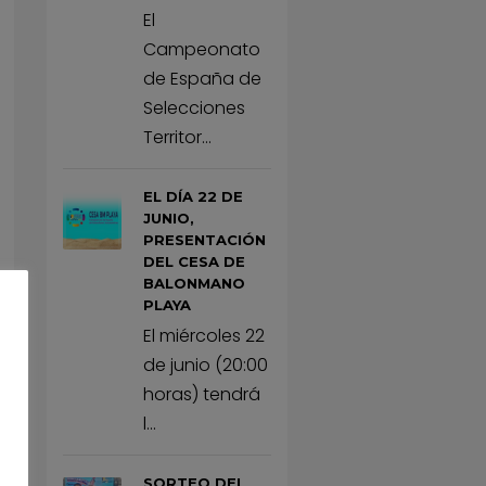
El
Campeonato
de España de
Selecciones
Territor...
EL DÍA 22 DE
JUNIO,
PRESENTACIÓN
DEL CESA DE
BALONMANO
PLAYA
El miércoles 22
de junio (20:00
horas) tendrá
l...
SORTEO DEL