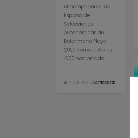
el Campeonato de
España de
Selecciones
Autonómicas de
Balonmano Playa
2022 como el Arena
1000 han brillado
PUBLISHED IN
UNCATEGORIZED