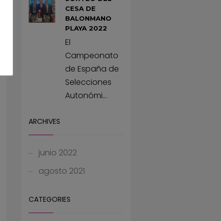
CESA DE
BALONMANO
PLAYA 2022
El
Campeonato
de España de
Selecciones
Autonómi...
ARCHIVES
junio 2022
agosto 2021
CATEGORIES